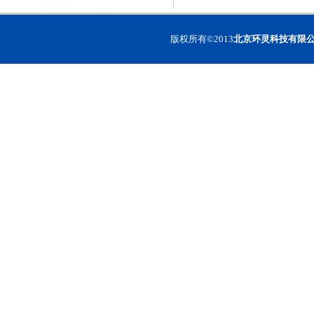
2,9-二羟甲基-1,10-菲啰啉
1,10-菲啰啉-2,9-二甲酸
版权所有©2013
北京环灵科技有限
N,N’-二苯基联苯二胺
4,4’-双[(4-溴苯基)苯氨基]联苯
甲基丙烯酸苄基酯
丙烯酸苄基酯
丙烯酸苯酯
甲基丙烯酸苯酯
1-(4-溴苯基)萘
2-(3-溴苯基)萘
对叔丁基苯甲酰肼
2,2’-(1,3-苯基)二[5-(4-叔丁基苯
基)-1,3,4-恶二唑]
2-溴蒽
2-溴蒽醌
2,3-二溴蒽醌