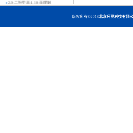
1,10-菲啰啉-2,9-二甲酸
N,N’-二苯基联苯二胺
版权所有©2013
北京环灵科技有限
4,4’-双[(4-溴苯基)苯氨基]联苯
甲基丙烯酸苄基酯
丙烯酸苄基酯
丙烯酸苯酯
甲基丙烯酸苯酯
1-(4-溴苯基)萘
2-(3-溴苯基)萘
对叔丁基苯甲酰肼
2,2’-(1,3-苯基)二[5-(4-叔丁基苯
基)-1,3,4-恶二唑]
2-溴蒽
2-溴蒽醌
2,3-二溴蒽醌
2-甲基蒽醌